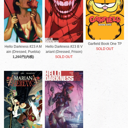
Garfield Book One TP
Hello Darkness #23 A M
Hello Darkness #23 B V
SOLD OUT
ain (Dressed, Puebla)
ariant (Dressed, Frison)
1,260円(内税)
SOLD OUT