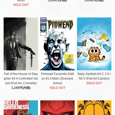
dera)
1,050円(内税)
1,050円(内税)
SOLD OUT
Fall of the House of Slau
Pinhead Facsimile Editi
Baby Garfield #4 C 1:5 I
ghter #3 H Unlimited Var
on #1 A Main (Dressed,
NCV (Full Art Clanton)
iant (Full Art, Connelly)
Jones)
SOLD OUT
1,100円(内税)
SOLD OUT