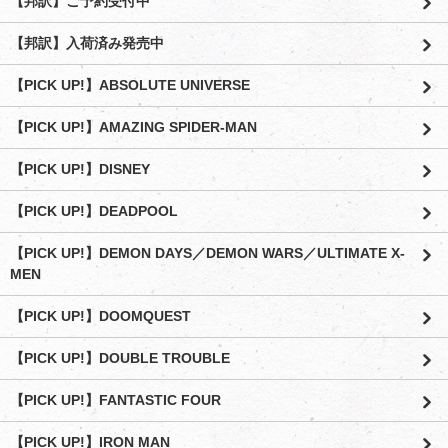
【邦訳】ご予約受付中
【邦訳】入荷済み発売中
【PICK UP!】ABSOLUTE UNIVERSE
【PICK UP!】AMAZING SPIDER-MAN
【PICK UP!】DISNEY
【PICK UP!】DEADPOOL
【PICK UP!】DEMON DAYS／DEMON WARS／ULTIMATE X-
MEN
【PICK UP!】DOOMQUEST
【PICK UP!】DOUBLE TROUBLE
【PICK UP!】FANTASTIC FOUR
【PICK UP!】IRON MAN