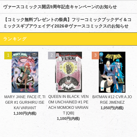
ヴァースコミックス開店9周年記念キャンペーンのお知らせ
【コミック無料プレゼントの祭典】フリーコミックブックデイ＆コ
ミックスギブアウェイデイ2026＠ヴァースコミックスのお知らせ
ランキング
1
2
3
QUEEN IN BLACK: VEN
MARY JANE: FACE IT, TI
BATMAN #12 CVR A JO
OM UNCHAINED #1 PE
GER #1 GURIHIRU ISE
RGE JIMENEZ
ACH MOMOKO VARIAN
KAI VARIANT
1,050円(内税)
T [QIB]
1,100円(内税)
1,100円(内税)