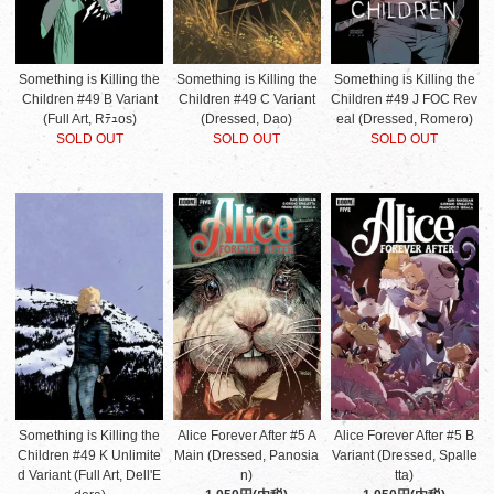
Something is Killing the
Something is Killing the
Something is Killing the
Children #49 B Variant
Children #49 C Variant
Children #49 J FOC Rev
(Full Art, Rﾃｭos)
(Dressed, Dao)
eal (Dressed, Romero)
SOLD OUT
SOLD OUT
SOLD OUT
Something is Killing the
Alice Forever After #5 A
Alice Forever After #5 B
Children #49 K Unlimite
Main (Dressed, Panosia
Variant (Dressed, Spalle
d Variant (Full Art, Dell'E
n)
tta)