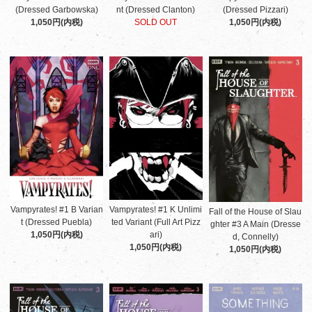
(Dressed Garbowska)
nt (Dressed Clanton)
(Dressed Pizzari)
1,050円(内税)
SOLD OUT
1,050円(内税)
Vampyrates! #1 B Varian
Vampyrates! #1 K Unlimi
Fall of the House of Slau
t (Dressed Puebla)
ted Variant (Full Art Pizz
ghter #3 A Main (Dresse
1,050円(内税)
ari)
d, Connelly)
1,050円(内税)
1,050円(内税)