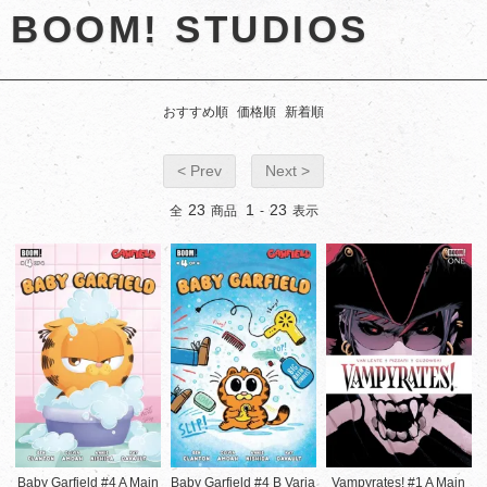
BOOM! STUDIOS
おすすめ順
価格順
新着順
< Prev
Next >
23
1
23
全
商品
-
表示
Baby Garfield #4 A Main
Baby Garfield #4 B Varia
Vampyrates! #1 A Main