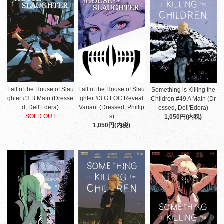
Fall of the House of Slau
Fall of the House of Slau
Something is Killing the
ghter #3 B Main (Dresse
ghter #3 G FOC Reveal
Children #49 A Main (Dr
d, Dell'Edera)
Variant (Dressed, Phillip
essed, Dell'Edera)
SOLD OUT
s)
1,050円(内税)
1,050円(内税)