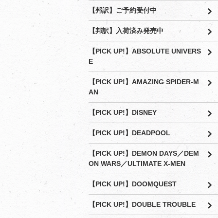
【邦訳】ご予約受付中
【邦訳】入荷済み発売中
【PICK UP!】ABSOLUTE UNIVERS
E
【PICK UP!】AMAZING SPIDER-M
AN
【PICK UP!】DISNEY
【PICK UP!】DEADPOOL
【PICK UP!】DEMON DAYS／DEM
ON WARS／ULTIMATE X-MEN
【PICK UP!】DOOMQUEST
【PICK UP!】DOUBLE TROUBLE