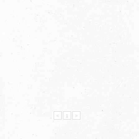
<
1
>