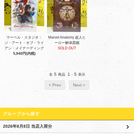
マーベル・スタジオ：
Marvel Anatomy 超人ヒ
ジ・アート・オブ・ライ
ーロー解体図鑑
アン・メイナーディング
SOLD OUT
5,940円(内税)
5
1
5
全
商品
-
表示
< Prev
Next >
グループから探す
2026年8月8日 当店入荷分