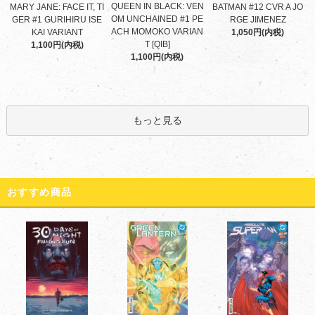
QUEEN IN BLACK: VEN
MARY JANE: FACE IT, TI
BATMAN #12 CVR A JO
OM UNCHAINED #1 PE
GER #1 GURIHIRU ISE
RGE JIMENEZ
ACH MOMOKO VARIAN
KAI VARIANT
1,050円(内税)
T [QIB]
1,100円(内税)
1,100円(内税)
もっと見る
おすすめ商品