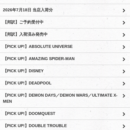
2026年7月18日 当店入荷分
【邦訳】ご予約受付中
【邦訳】入荷済み発売中
【PICK UP!】ABSOLUTE UNIVERSE
【PICK UP!】AMAZING SPIDER-MAN
【PICK UP!】DISNEY
【PICK UP!】DEADPOOL
【PICK UP!】DEMON DAYS／DEMON WARS／ULTIMATE X-
MEN
【PICK UP!】DOOMQUEST
【PICK UP!】DOUBLE TROUBLE