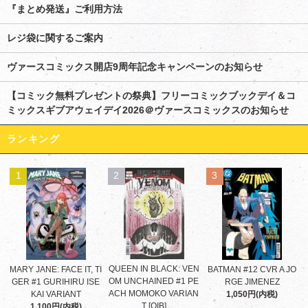
『まとめ発送』ご利用方法
レジ袋に関するご案内
ヴァースコミックス開店9周年記念キャンペーンのお知らせ
【コミック無料プレゼントの祭典】フリーコミックブックデイ＆コ
ミックスギブアウェイデイ2026＠ヴァースコミックスのお知らせ
ランキング
1
2
3
QUEEN IN BLACK: VEN
MARY JANE: FACE IT, TI
BATMAN #12 CVR A JO
OM UNCHAINED #1 PE
GER #1 GURIHIRU ISE
RGE JIMENEZ
ACH MOMOKO VARIAN
KAI VARIANT
1,050円(内税)
T [QIB]
1,100円(内税)