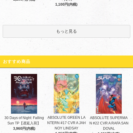
1,100円(内税)
もっと見る
おすすめ商品
ABSOLUTE GREEN LA
30 Days of Night: Falling
ABSOLUTE SUPERMA
NTERN #17 CVR A JAH
Sun TP【遅延入荷】
N #22 CVR A RAFA SAN
NOY LINDSAY
3,960円(内税)
DOVAL