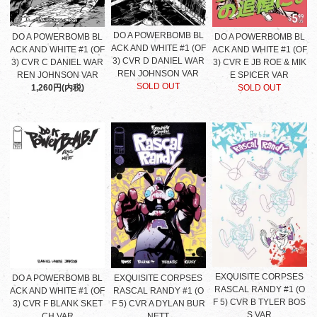
DO A POWERBOMB BL
DO A POWERBOMB BL
DO A POWERBOMB BL
ACK AND WHITE #1 (OF
ACK AND WHITE #1 (OF
ACK AND WHITE #1 (OF
3) CVR D DANIEL WAR
3) CVR C DANIEL WAR
3) CVR E JB ROE & MIK
REN JOHNSON VAR
REN JOHNSON VAR
E SPICER VAR
SOLD OUT
1,260円(内税)
SOLD OUT
EXQUISITE CORPSES
DO A POWERBOMB BL
EXQUISITE CORPSES
RASCAL RANDY #1 (O
ACK AND WHITE #1 (OF
RASCAL RANDY #1 (O
F 5) CVR B TYLER BOS
3) CVR F BLANK SKET
F 5) CVR A DYLAN BUR
S VAR
CH VAR
NETT