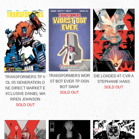
TRANSFORMERS WOR
DIE LOADED #7 CVR A
TRANSFORMERS TP V
ST BOT EVER TP OGN
STEPHANIE HANS
OL 05 GENERATION O
BOT SWAP
SOLD OUT
NE DIRECT MARKET E
SOLD OUT
XCLUSIVE DANIEL WA
RREN JOHNSON
SOLD OUT