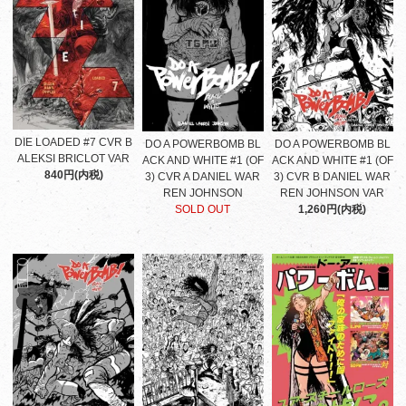
DIE LOADED #7 CVR B
DO A POWERBOMB BL
DO A POWERBOMB BL
ALEKSI BRICLOT VAR
ACK AND WHITE #1 (OF
ACK AND WHITE #1 (OF
840円(内税)
3) CVR A DANIEL WAR
3) CVR B DANIEL WAR
REN JOHNSON
REN JOHNSON VAR
SOLD OUT
1,260円(内税)