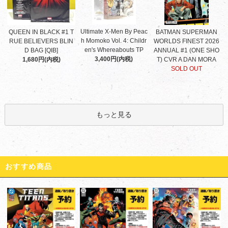
Ultimate X-Men By Peac
QUEEN IN BLACK #1 T
BATMAN SUPERMAN
h Momoko Vol. 4: Childr
RUE BELIEVERS BLIN
WORLDS FINEST 2026
en's Whereabouts TP
D BAG [QIB]
ANNUAL #1 (ONE SHO
3,400円(内税)
1,680円(内税)
T) CVR A DAN MORA
SOLD OUT
もっと見る
おすすめ商品