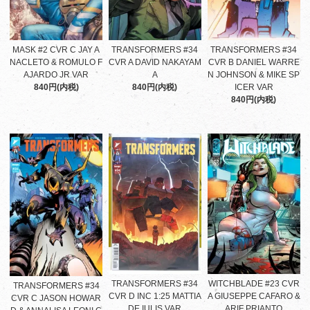
MASK #2 CVR C JAY A
TRANSFORMERS #34
TRANSFORMERS #34
NACLETO & ROMULO F
CVR A DAVID NAKAYAM
CVR B DANIEL WARRE
AJARDO JR VAR
A
N JOHNSON & MIKE SP
840円(内税)
840円(内税)
ICER VAR
840円(内税)
TRANSFORMERS #34
WITCHBLADE #23 CVR
TRANSFORMERS #34
CVR D INC 1:25 MATTIA
A GIUSEPPE CAFARO &
CVR C JASON HOWAR
DE IULIS VAR
ARIF PRIANTO