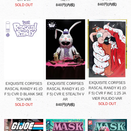
840円(内税)
SOLD OUT
840円(内税)
EXQUISITE CORPSES
EXQUISITE CORPSES
EXQUISITE CORPSES
RASCAL RANDY #1 (O
RASCAL RANDY #1 (O
RASCAL RANDY #1 (O
F 5) CVR F INC 1:25 JA
F 5) CVR D BLANK SKE
F 5) CVR E STEALTH V
VIER PULIDO VAR
TCH VAR
AR
SOLD OUT
SOLD OUT
840円(内税)