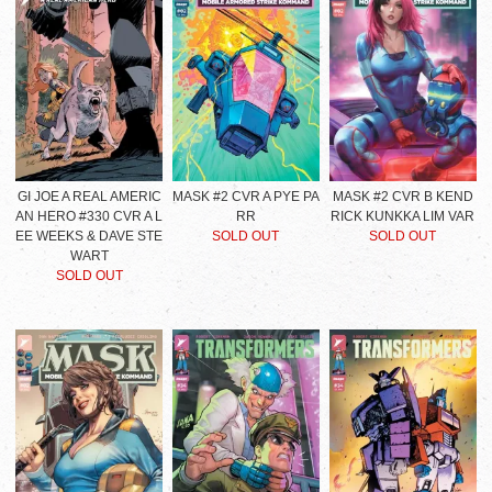
GI JOE A REAL AMERIC
MASK #2 CVR A PYE PA
MASK #2 CVR B KEND
AN HERO #330 CVR A L
RR
RICK KUNKKA LIM VAR
EE WEEKS & DAVE STE
SOLD OUT
SOLD OUT
WART
SOLD OUT