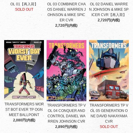
OL 01【再入荷】
OL 03 COMBINER CHA
OL 02 DANIEL WARRE
SOLD OUT
OS DANIEL WARREN J
N JOHNSON & MIKE SP
OHNSON & MIKE SPIC
ICER CVR【再入荷】
ER CVR
2,720円(内税)
2,720円(内税)
TRANSFORMERS WOR
TRANSFORMERS TP V
TRANSFORMERS TP V
ST BOT EVER TP OGN
OL 04 CONQUER AND
OL 05 GENERATION O
MEET BALLPOINT
CONTROL DANIEL WA
NE DAVID NAKAYAMA
2,080円(内税)
RREN JOHNSON CVR
CVR
2,890円(内税)
SOLD OUT