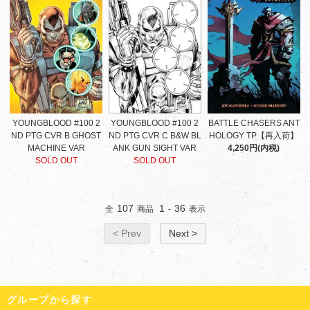
YOUNGBLOOD #100 2
YOUNGBLOOD #100 2
BATTLE CHASERS ANT
ND PTG CVR B GHOST
ND PTG CVR C B&W BL
HOLOGY TP【再入荷】
MACHINE VAR
ANK GUN SIGHT VAR
4,250円(内税)
SOLD OUT
SOLD OUT
107
1
36
全
商品
-
表示
< Prev
Next >
グループから探す