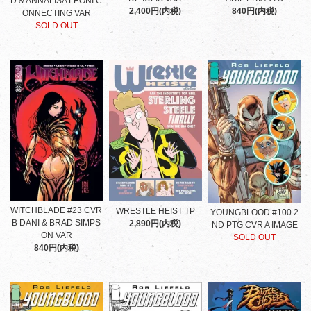
D & ANNALISA LEONI C
2,400円(内税)
840円(内税)
ONNECTING VAR
SOLD OUT
WITCHBLADE #23 CVR
WRESTLE HEIST TP
YOUNGBLOOD #100 2
B DANI & BRAD SIMPS
2,890円(内税)
ND PTG CVR A IMAGE
ON VAR
SOLD OUT
840円(内税)