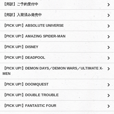
【邦訳】ご予約受付中
【邦訳】入荷済み発売中
【PICK UP!】ABSOLUTE UNIVERSE
【PICK UP!】AMAZING SPIDER-MAN
【PICK UP!】DISNEY
【PICK UP!】DEADPOOL
【PICK UP!】DEMON DAYS／DEMON WARS／ULTIMATE X-
MEN
【PICK UP!】DOOMQUEST
【PICK UP!】DOUBLE TROUBLE
【PICK UP!】FANTASTIC FOUR