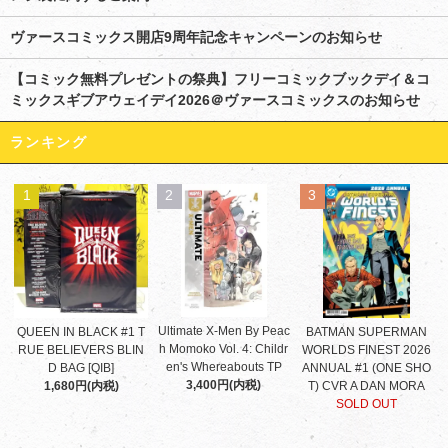
ヴァースコミックス開店9周年記念キャンペーンのお知らせ
【コミック無料プレゼントの祭典】フリーコミックブックデイ＆コ
ミックスギブアウェイデイ2026＠ヴァースコミックスのお知らせ
ランキング
1
2
3
Ultimate X-Men By Peac
QUEEN IN BLACK #1 T
BATMAN SUPERMAN
h Momoko Vol. 4: Childr
RUE BELIEVERS BLIN
WORLDS FINEST 2026
en's Whereabouts TP
D BAG [QIB]
ANNUAL #1 (ONE SHO
3,400円(内税)
1,680円(内税)
T) CVR A DAN MORA
SOLD OUT