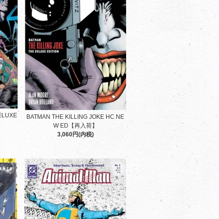
ELUXE
BATMAN THE KILLING JOKE HC NE
W ED【再入荷】
3,060円(内税)