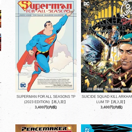
SUPERMAN FOR ALL SEASONS TP
SUICIDE SQUAD KILL ARKHA
(2023 EDITION)【再入荷】
LUM TP【再入荷】
3,400円(内税)
3,400円(内税)