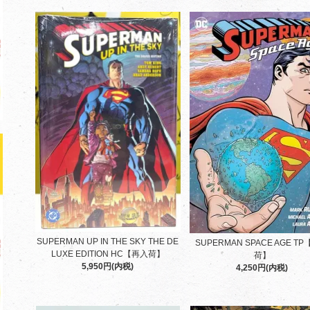
SUPERMAN UP IN THE SKY THE DE
SUPERMAN SPACE AGE T
LUXE EDITION HC【再入荷】
荷】
5,950円(内税)
4,250円(内税)