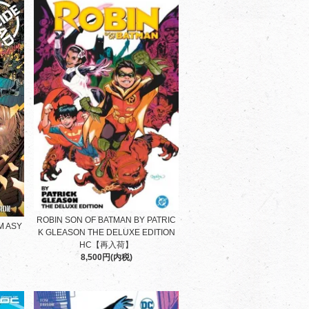
ROBIN SON OF BATMAN BY PATRIC
M ASY
K GLEASON THE DELUXE EDITION
HC【再入荷】
8,500円(内税)