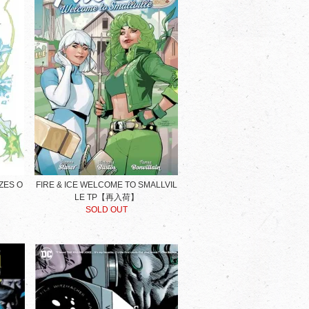
ZES O
FIRE & ICE WELCOME TO SMALLVIL
LE TP【再入荷】
SOLD OUT