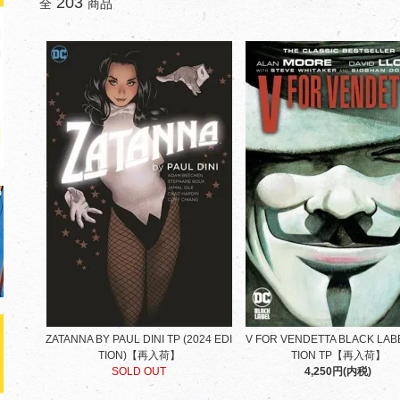
203
全
商品
ZATANNA BY PAUL DINI TP (2024 EDI
V FOR VENDETTA BLACK LAB
TION)【再入荷】
TION TP【再入荷】
SOLD OUT
4,250円(内税)