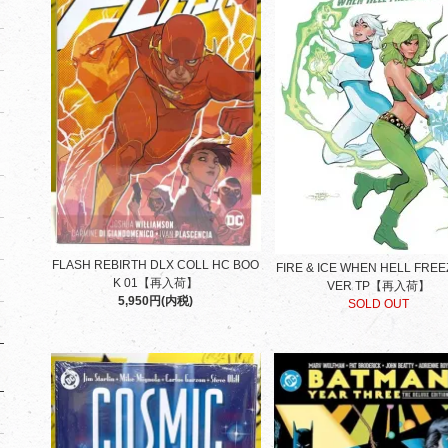
FLASH REBIRTH DLX COLL HC BOO
FIRE & ICE WHEN HELL FREE
K 01【再入荷】
VER TP【再入荷】
5,950円(内税)
SOLD OUT