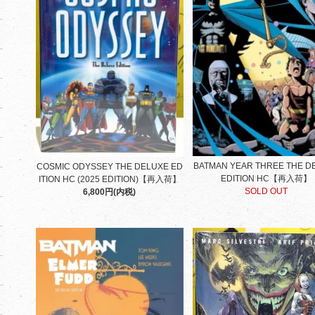
BATMAN YEAR THREE THE D
COSMIC ODYSSEY THE DELUXE ED
EDITION HC【再入荷】
ITION HC (2025 EDITION)【再入荷】
SOLD OUT
6,800円(内税)