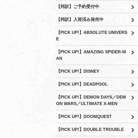
【邦訳】ご予約受付中
【邦訳】入荷済み発売中
【PICK UP!】ABSOLUTE UNIVERS
E
【PICK UP!】AMAZING SPIDER-M
AN
【PICK UP!】DISNEY
【PICK UP!】DEADPOOL
【PICK UP!】DEMON DAYS／DEM
ON WARS／ULTIMATE X-MEN
【PICK UP!】DOOMQUEST
【PICK UP!】DOUBLE TROUBLE