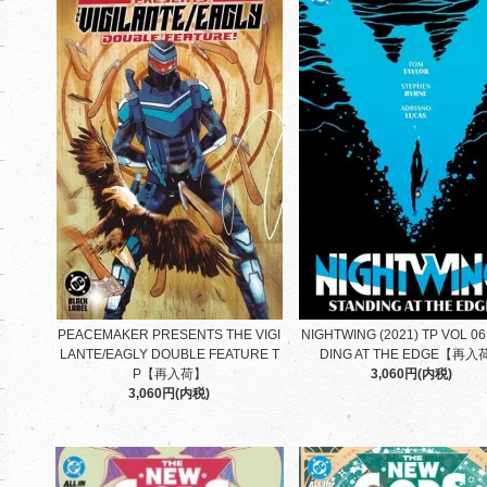
PEACEMAKER PRESENTS THE VIGI
NIGHTWING (2021) TP VOL 0
LANTE/EAGLY DOUBLE FEATURE T
DING AT THE EDGE【再入
P【再入荷】
3,060円(内税)
3,060円(内税)