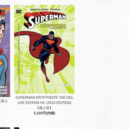
SUPERMAN KRYPTONITE THE DEL
P【再入
UXE EDITION HC (2024 EDITION)
【再入荷】
5,100円(内税)