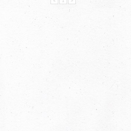
<
1
>