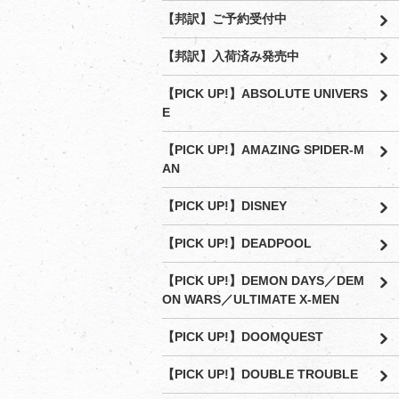
【邦訳】ご予約受付中
【邦訳】入荷済み発売中
【PICK UP!】ABSOLUTE UNIVERS
E
【PICK UP!】AMAZING SPIDER-M
AN
【PICK UP!】DISNEY
【PICK UP!】DEADPOOL
【PICK UP!】DEMON DAYS／DEM
ON WARS／ULTIMATE X-MEN
【PICK UP!】DOOMQUEST
【PICK UP!】DOUBLE TROUBLE