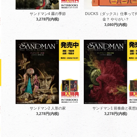
サンドマン4 霧の季節
DUCKS（ダックス）仕事って
3,278円(内税)
金？ やりがい？
3,080円(内税)
サンドマン2 人形の家
サンドマン1 前奏曲と夜想
3,278円(内税)
3,278円(内税)