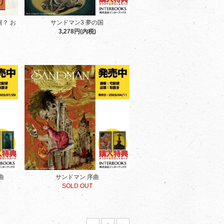
何？ お
サンドマン3 夢の国
3,278円(内税)
曲
サンドマン 序曲
SOLD OUT