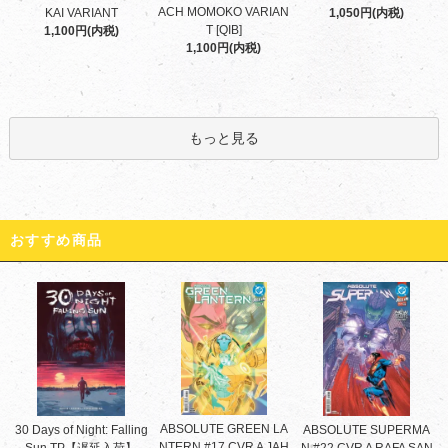
ACH MOMOKO VARIAN
KAI VARIANT
1,050円(内税)
T [QIB]
1,100円(内税)
1,100円(内税)
もっと見る
おすすめ商品
ABSOLUTE GREEN LA
30 Days of Night: Falling
ABSOLUTE SUPERMA
NTERN #17 CVR A JAH