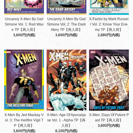
Uncanny X-Men By Gail
Uncanny X-Men By Gail
X-Factor by Mark Russel
Simone Vol. 1: Red Wav
Simone Vol. 2: The Dark
l Vol. 2: Know Your Ene
e TP【再入荷】
Atery TP【再入荷】
my TP【再入荷】
3,600円(内税)
3,600円(内税)
2,880円(内税)
X-Men By Jed Mackay V
X-Men: Age Of Apocalyp
X-Men: Days Of Future P
ol. 3: The Hellfire Vigil T
se Vol. 1 - Alpha TP【再
ast TP【再入荷】
P【再入荷】
入荷】
3,600円(内税)
3,600円(内税)
8,100円(内税)