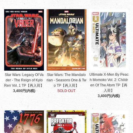
Ultimate X-Men By Peac
Star Wars: Legacy Of Va
Star Wars: The Mandalo
h Momoko Vol. 2: Childr
der - The Reign of Kylo
rian - Seasons One & Tw
en Of The Atom TP【再
Ren Vol. 1 TP【再入荷】
o TP【再入荷】
入荷】
3,400円(内税)
SOLD OUT
3,400円(内税)