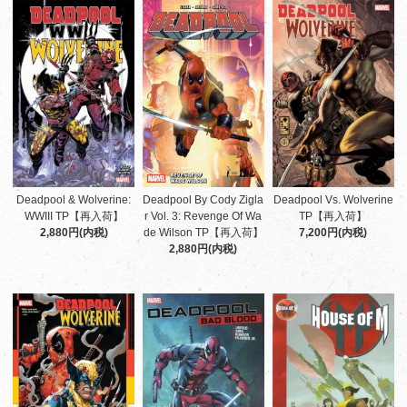
Deadpool & Wolverine:
Deadpool By Cody Zigla
Deadpool Vs. Wolverine
WWIII TP【再入荷】
r Vol. 3: Revenge Of Wa
TP【再入荷】
2,880円(内税)
de Wilson TP【再入荷】
7,200円(内税)
2,880円(内税)