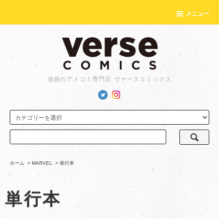
メニュー
池袋のアメコミ専門店 ヴァースコミックス
ホーム
>
MARVEL
>
単行本
単行本