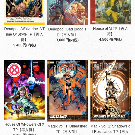
House of M TP【再入
Deadpool/Wolverine: A T
Deadpool: Bad Blood T
荷】
ime Of Stryfe TP【再入
P【再入荷】
4,500円(内税)
荷】
3,600円(内税)
5,400円(内税)
House Of X/Powers Of X
Magik Vol. 1: Unleashed
Magik Vol. 2: Shadows o
TP【再入荷】
TP【再入荷】
f Resistance TP【再入