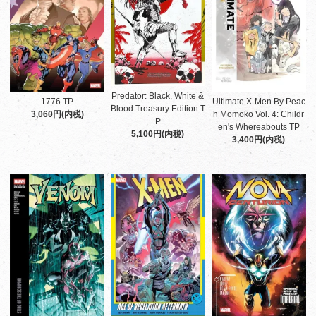
Predator: Black, White &
1776 TP
Ultimate X-Men By Peac
Blood Treasury Edition T
3,060円(内税)
h Momoko Vol. 4: Childr
P
en's Whereabouts TP
5,100円(内税)
3,400円(内税)