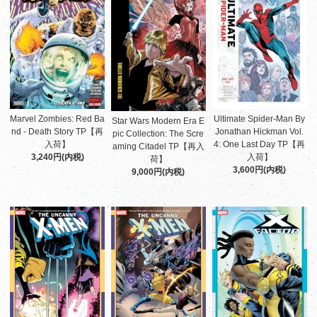
Marvel Zombies: Red Ba
Ultimate Spider-Man By
Star Wars Modern Era E
nd - Death Story TP【再
Jonathan Hickman Vol.
pic Collection: The Scre
入荷】
4: One Last Day TP【再
aming Citadel TP【再入
3,240円(内税)
入荷】
荷】
3,600円(内税)
9,000円(内税)