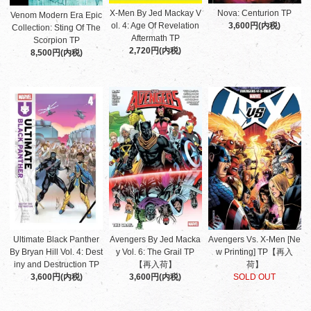
X-Men By Jed Mackay V
Nova: Centurion TP
Venom Modern Era Epic
ol. 4: Age Of Revelation
3,600円(内税)
Collection: Sting Of The
Aftermath TP
Scorpion TP
2,720円(内税)
8,500円(内税)
Ultimate Black Panther
Avengers By Jed Macka
Avengers Vs. X-Men [Ne
By Bryan Hill Vol. 4: Dest
y Vol. 6: The Grail TP
w Printing] TP【再入
iny and Destruction TP
【再入荷】
荷】
3,600円(内税)
3,600円(内税)
SOLD OUT