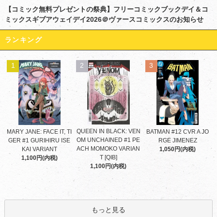
【コミック無料プレゼントの祭典】フリーコミックブックデイ＆コ
ミックスギブアウェイデイ2026＠ヴァースコミックスのお知らせ
ランキング
1
2
3
QUEEN IN BLACK: VEN
MARY JANE: FACE IT, TI
BATMAN #12 CVR A JO
OM UNCHAINED #1 PE
GER #1 GURIHIRU ISE
RGE JIMENEZ
ACH MOMOKO VARIAN
KAI VARIANT
1,050円(内税)
T [QIB]
1,100円(内税)
1,100円(内税)
もっと見る