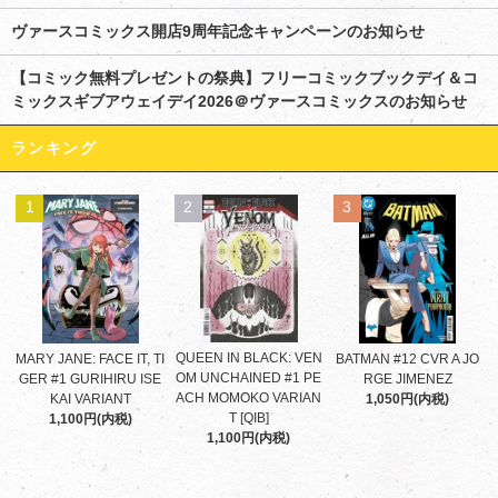
ヴァースコミックス開店9周年記念キャンペーンのお知らせ
【コミック無料プレゼントの祭典】フリーコミックブックデイ＆コ
ミックスギブアウェイデイ2026＠ヴァースコミックスのお知らせ
ランキング
1
2
3
QUEEN IN BLACK: VEN
MARY JANE: FACE IT, TI
BATMAN #12 CVR A JO
OM UNCHAINED #1 PE
GER #1 GURIHIRU ISE
RGE JIMENEZ
ACH MOMOKO VARIAN
KAI VARIANT
1,050円(内税)
T [QIB]
1,100円(内税)
1,100円(内税)