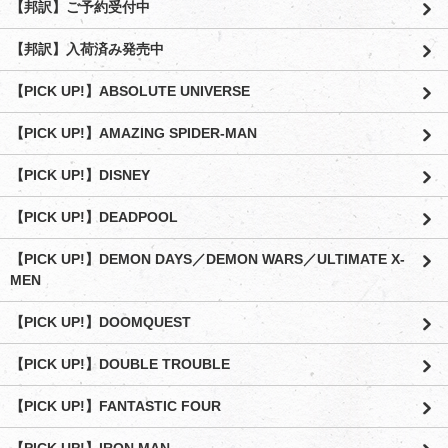
【邦訳】ご予約受付中
【邦訳】入荷済み発売中
【PICK UP!】ABSOLUTE UNIVERSE
【PICK UP!】AMAZING SPIDER-MAN
【PICK UP!】DISNEY
【PICK UP!】DEADPOOL
【PICK UP!】DEMON DAYS／DEMON WARS／ULTIMATE X-
MEN
【PICK UP!】DOOMQUEST
【PICK UP!】DOUBLE TROUBLE
【PICK UP!】FANTASTIC FOUR