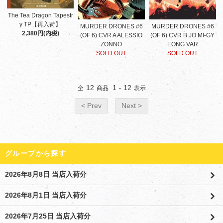
The Tea Dragon Tapestr
y TP【再入荷】
MURDER DRONES #6
MURDER DRONES #6
2,380円(内税)
(OF 6) CVR A ALESSIO
(OF 6) CVR B JO MI-GY
ZONNO
EONG VAR
SOLD OUT
SOLD OUT
12
1
12
全
商品
-
表示
< Prev
Next >
グループから探す
2026年8月8日 当店入荷分
2026年8月1日 当店入荷分
2026年7月25日 当店入荷分