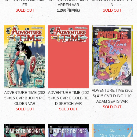
ER
ARREN VAR
N
SOLD OUT
1,260円(内税)
SOLD OUT
ADVENTURE TIME (202
ADVENTURE TIME (202
ADVENTURE TIME (202
5) #15 CVR D INC 1:10
5) #15 CVR B JOHN P G
5) #15 CVR C GOLB RE
ADAM SEATS VAR
OLDEN VAR
D SKETCH VAR
SOLD OUT
SOLD OUT
SOLD OUT