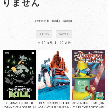
りません
おすすめ順
価格順
新着順
< Prev
Next >
12
1
12
全
商品
-
表示
DESTINATION KILL #3
DESTINATION KILL #3
ADVENTURE TIME (202
(OF 4) CVR A JOE PALM
(OF 4) CVR B JAMES H
5) #15 CVR A NICK WIN