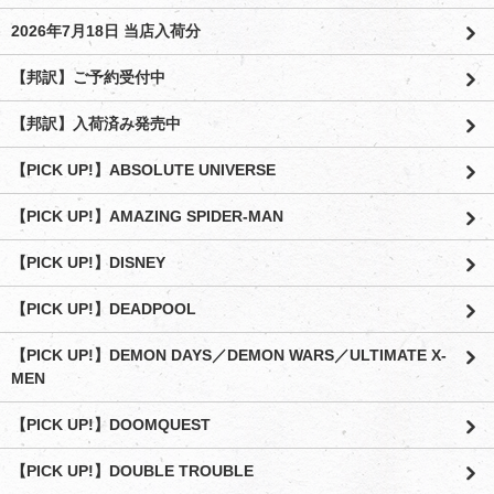
2026年7月18日 当店入荷分
【邦訳】ご予約受付中
【邦訳】入荷済み発売中
【PICK UP!】ABSOLUTE UNIVERSE
【PICK UP!】AMAZING SPIDER-MAN
【PICK UP!】DISNEY
【PICK UP!】DEADPOOL
【PICK UP!】DEMON DAYS／DEMON WARS／ULTIMATE X-
MEN
【PICK UP!】DOOMQUEST
【PICK UP!】DOUBLE TROUBLE