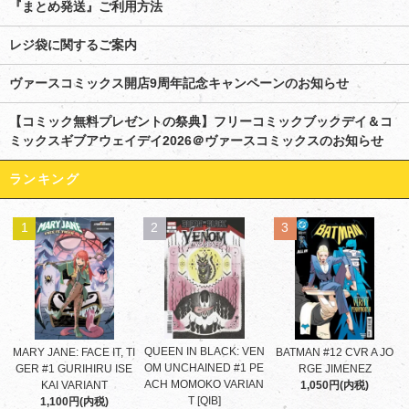
『まとめ発送』ご利用方法
レジ袋に関するご案内
ヴァースコミックス開店9周年記念キャンペーンのお知らせ
【コミック無料プレゼントの祭典】フリーコミックブックデイ＆コ
ミックスギブアウェイデイ2026＠ヴァースコミックスのお知らせ
ランキング
1
2
3
QUEEN IN BLACK: VEN
MARY JANE: FACE IT, TI
BATMAN #12 CVR A JO
OM UNCHAINED #1 PE
GER #1 GURIHIRU ISE
RGE JIMENEZ
ACH MOMOKO VARIAN
KAI VARIANT
1,050円(内税)
T [QIB]
1,100円(内税)