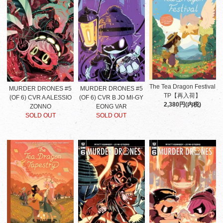
The Tea Dragon Festival
MURDER DRONES #5
MURDER DRONES #5
TP【再入荷】
(OF 6) CVR A ALESSIO
(OF 6) CVR B JO MI-GY
2,380円(内税)
ZONNO
EONG VAR
SOLD OUT
SOLD OUT