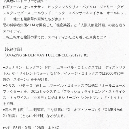
ぐ異色のストーリーが誕生！
作家チームにはジョナサン・ヒックマン＆クリス・バチャロ、ジェリー・ダガ
ン＆グレッグ・スモールウッド、ニック・スペンサー＆マイケル・オールレッ
ド……他にも超豪華作家陣たちが参加！
悪の科学者集団A.I.M.が開発した「秘密兵器」と「人類人狼化計画」の謎を追う
スパイディ。
二転三転する物語の果てに、スパイディがたどり着いた真実とは？
【収録作品】
『AMAZING SPIDER MAN: FULL CIRCLE (2019) 』#1
●ジョナサン・ヒックマン［作］……マーベル・コミックスでは『ディストリク
トX』や『サイレントウォー』などを、イメージ・コミックスでは2000年代中
盤の『スポーン』を手がける。
●クリス・バチャロ［画］……マーベル・コミックスでは他に『オールニューX
ファクター』を、DCコミックスでは『フラッシュ：ライトニング・ストライク
ス・トゥワイス』（小社刊）に始まるシリーズや『バットマン：ザ・ナイト』
を担当。
●高木 亮［訳］……翻訳家。主な訳書に『X・オブ・ソーズ』や『X-MEN Vol.
2：戦雲』（ともに小社刊）などがある。
仕様 B5判・並製・128頁・本文4C