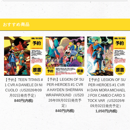
おすすめ商品
【予約】LEGION OF SU
【予約】TEEN TITANS #
【予約】LEGION OF SU
PER-HEROES #1 CVR
1 CVR A DANIELE DI NI
PER-HEROES #1 CVR
A HAYDEN SHERMAN
CUOLO（US2026年09
H DAN MORA MICHAEL
WRAPAROUND（US20
月02日発売予定）
J FOX CAMEO CARD S
26年09月02日発売予
840円(内税)
TOCK VAR（US2026年
定）
09月02日発売予定）
840円(内税)
1,050円(内税)