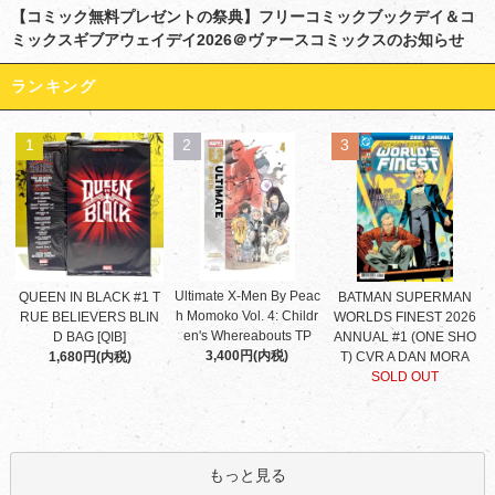
【コミック無料プレゼントの祭典】フリーコミックブックデイ＆コ
ミックスギブアウェイデイ2026＠ヴァースコミックスのお知らせ
ランキング
1
2
3
Ultimate X-Men By Peac
QUEEN IN BLACK #1 T
BATMAN SUPERMAN
h Momoko Vol. 4: Childr
RUE BELIEVERS BLIN
WORLDS FINEST 2026
en's Whereabouts TP
D BAG [QIB]
ANNUAL #1 (ONE SHO
3,400円(内税)
1,680円(内税)
T) CVR A DAN MORA
SOLD OUT
もっと見る