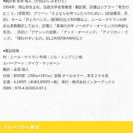
●翻訳者 金原 瑞人（かねはら みずひと）
1954年、岡山市生まれ。法政大学名誉教授・翻訳家。訳書はシアラー『青空の
むこう』(求龍堂)、グリーン『さよならを待つふたりのために』(岩波書店、共
訳)、モーム『月と六ペンス』(新潮社)など650冊以上。ニール・ゲイマンの作
品も多数翻訳しており、訳書に『墓場の少年 ノーボディ・オーエンズの奇妙な
生活』、共訳に『アナシンの血脈』『グッド・オーメンズ』『アメリカン・ゴ
ッズ』『壊れやすいもの』(以上KADOKAWA)など
●書誌情報
作：ニール・ゲイマン 作画：ジル・トンプソン他
カバーアート：デイヴ・マッキーン
翻訳：金原 瑞人
仕様：B5判変（258㎜×167㎜）並製 オールカラー、本文２５６頁
定価：4,180円（本体3,800円＋税） 発行：株式会社インターブックス
ISBN：978-4-924914-97-1
グループから探す