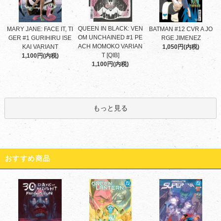
QUEEN IN BLACK: VEN
MARY JANE: FACE IT, TI
BATMAN #12 CVR A JO
OM UNCHAINED #1 PE
GER #1 GURIHIRU ISE
RGE JIMENEZ
ACH MOMOKO VARIAN
KAI VARIANT
1,050円(内税)
T [QIB]
1,100円(内税)
1,100円(内税)
もっと見る
おすすめ商品