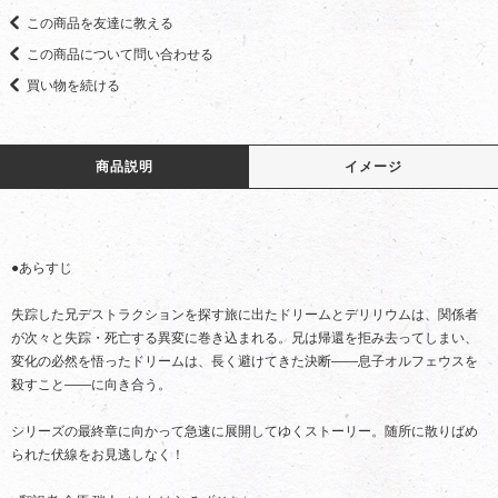
この商品を友達に教える
この商品について問い合わせる
買い物を続ける
商品説明
イメージ
●あらすじ
失踪した兄デストラクションを探す旅に出たドリームとデリリウムは、関係者
が次々と失踪・死亡する異変に巻き込まれる。兄は帰還を拒み去ってしまい、
変化の必然を悟ったドリームは、長く避けてきた決断――息子オルフェウスを
殺すこと――に向き合う。
シリーズの最終章に向かって急速に展開してゆくストーリー。随所に散りばめ
られた伏線をお見逃しなく！