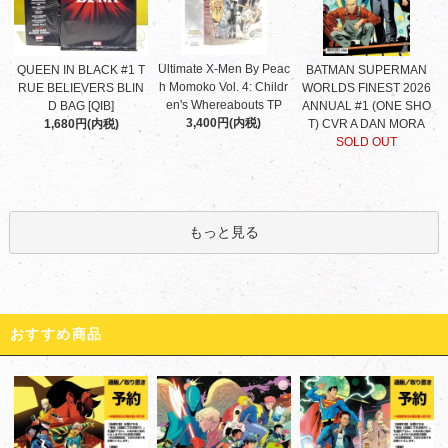
Ultimate X-Men By Peac
QUEEN IN BLACK #1 T
BATMAN SUPERMAN
h Momoko Vol. 4: Childr
RUE BELIEVERS BLIN
WORLDS FINEST 2026
en's Whereabouts TP
D BAG [QIB]
ANNUAL #1 (ONE SHO
3,400円(内税)
1,680円(内税)
T) CVR A DAN MORA
SOLD OUT
もっと見る
おすすめ商品