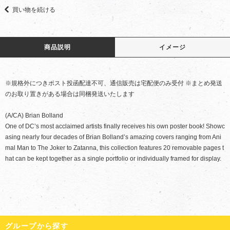
買い物を続ける
商品説明
イメージ
※規格外につきポスト投函配達不可、通信販売は宅配便のみ受付 ※まとめ発送
のお取り置きがある場合は同梱発送いたします
(A/CA) Brian Bolland
One of DC’s most acclaimed artists finally receives his own poster book! Showc
asing nearly four decades of Brian Bolland’s amazing covers ranging from Ani
mal Man to The Joker to Zatanna, this collection features 20 removable pages t
hat can be kept together as a single portfolio or individually framed for display.
グループから探す