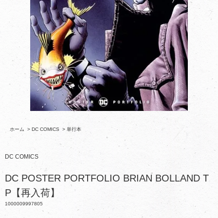
ホーム
>
DC COMICS
>
単行本
DC COMICS
DC POSTER PORTFOLIO BRIAN BOLLAND T
P【再入荷】
1000009997805