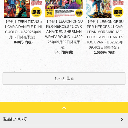
【予約】LEGION OF SU
【予約】TEEN TITANS #
【予約】LEGION OF SU
PER-HEROES #1 CVR
1 CVR A DANIELE DI NI
PER-HEROES #1 CVR
A HAYDEN SHERMAN
CUOLO（US2026年09
H DAN MORA MICHAEL
WRAPAROUND（US20
月02日発売予定）
J FOX CAMEO CARD S
26年09月02日発売予
840円(内税)
TOCK VAR（US2026年
定）
09月02日発売予定）
840円(内税)
1,050円(内税)
もっと見る
返品について