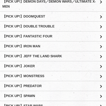
【PICK UP!】DEMON DAYS／DEMON WARS／ULTIMATE X-
MEN
【PICK UP!】DOOMQUEST
【PICK UP!】DOUBLE TROUBLE
【PICK UP!】FANTASTIC FOUR
【PICK UP!】IRON MAN
【PICK UP!】JEFF THE LAND SHARK
【PICK UP!】JOKER
【PICK UP!】MONSTRESS
【PICK UP!】PREDATOR
【PICK UP!】SPAWN
【PICK UP!】STAR WARS