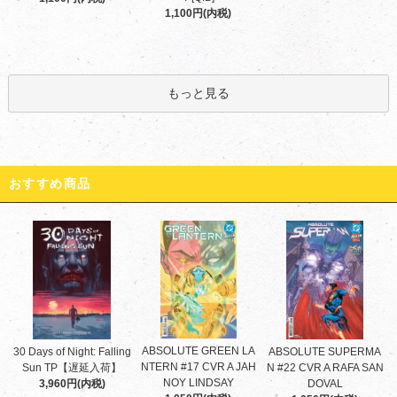
1,100円(内税)
もっと見る
おすすめ商品
ABSOLUTE GREEN LA
30 Days of Night: Falling
ABSOLUTE SUPERMA
NTERN #17 CVR A JAH
Sun TP【遅延入荷】
N #22 CVR A RAFA SAN
NOY LINDSAY
3,960円(内税)
DOVAL