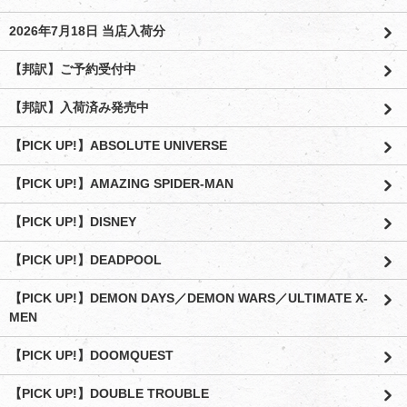
2026年7月18日 当店入荷分
【邦訳】ご予約受付中
【邦訳】入荷済み発売中
【PICK UP!】ABSOLUTE UNIVERSE
【PICK UP!】AMAZING SPIDER-MAN
【PICK UP!】DISNEY
【PICK UP!】DEADPOOL
【PICK UP!】DEMON DAYS／DEMON WARS／ULTIMATE X-
MEN
【PICK UP!】DOOMQUEST
【PICK UP!】DOUBLE TROUBLE